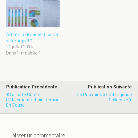
globale de notre société,
car les techniques du
20ème siècle nécessitaient
l’agglomération de
millions…
Achat d’un logement : où va
votre argent ?
21 juillet 2014
Dans "Immobilier"
Publication Précédente
Publication Suivante
La Lutte Contre
Le Pouvoir De L'intelligence
L’étalement Urbain Remise
Collective
En Cause
Laisser un commentaire