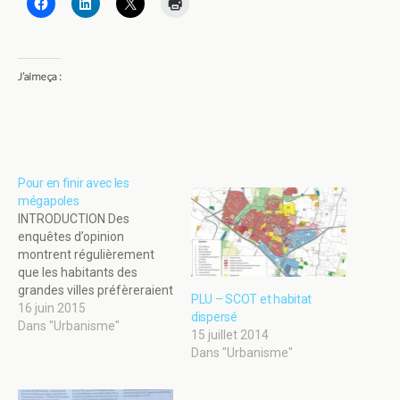
J’aime ça :
Pour en finir avec les
mégapoles
INTRODUCTION Des
enquêtes d’opinion
montrent régulièrement
que les habitants des
grandes villes préfèreraient
PLU – SCOT et habitat
vivre dans une plus petite
16 juin 2015
dispersé
ville (50% des franciliens
Dans "Urbanisme"
15 juillet 2014
par exemple). Jusqu’à
Dans "Urbanisme"
récemment, ce souhait
était en contradiction avec
les objectifs de productivité