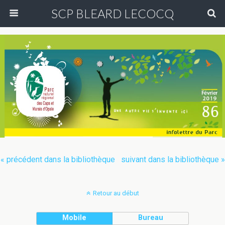
SCP BLEARD LECOCQ
« précédent dans la bibliothèque
suivant dans la bibliothèque »
Retour au début
Mobile
Bureau