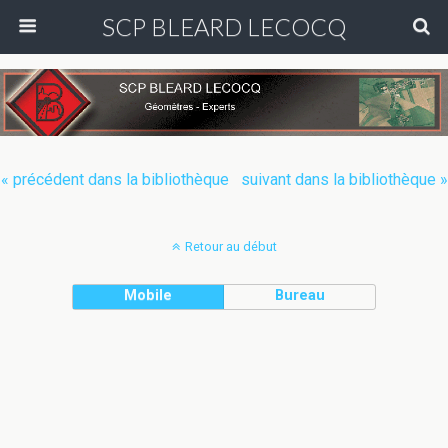
SCP BLEARD LECOCQ
« précédent dans la bibliothèque
suivant dans la bibliothèque »
Retour au début
Mobile
Bureau