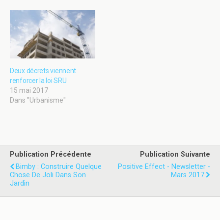
articles qui touchent à la
(cf. Habitat Actualité
location, la copropriété, la
spécial Loi ELAN). Prise en
vente,…
application de cette
mesure, l’ordonnance du 30
octobre 2019 portant
réforme du…
Deux décrets viennent
renforcer la loi SRU
15 mai 2017
Dans "Urbanisme"
Publication Précédente
Publication Suivante
Bimby : Construire Quelque
Positive Effect - Newsletter -
Chose De Joli Dans Son
Mars 2017
Jardin