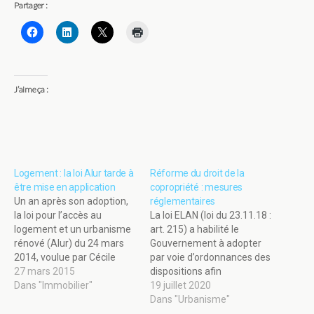
Partager :
J’aime ça :
Logement : la loi Alur tarde à
Réforme du droit de la
être mise en application
copropriété : mesures
Un an après son adoption,
réglementaires
la loi pour l’accès au
La loi ELAN (loi du 23.11.18 :
logement et un urbanisme
art. 215) a habilité le
rénové (Alur) du 24 mars
Gouvernement à adopter
2014, voulue par Cécile
par voie d’ordonnances des
Duflot, alors ministre du
27 mars 2015
dispositions afin
logement, tarde à être
Dans "Immobilier"
d’améliorer la gestion des
19 juillet 2020
mise en œuvre. Le texte est
immeubles soumis au
Dans "Urbanisme"
touffu : il compte 177
statut de la copropriétés