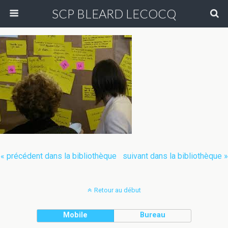
SCP BLEARD LECOCQ
« précédent dans la bibliothèque
suivant dans la bibliothèque »
Retour au début
Mobile
Bureau