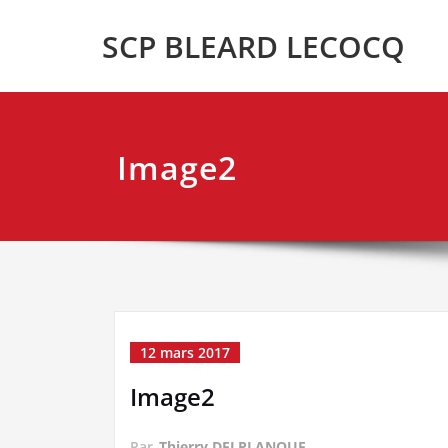
Skip
SCP BLEARD LECOCQ
to
content
Image2
12 mars 2017
Image2
Par
Thierry DELPLANQUE