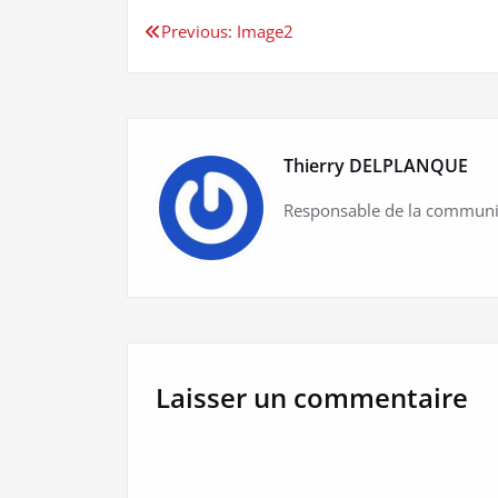
Navigation
Previous:
Image2
de
l’article
Thierry DELPLANQUE
Responsable de la communi
Laisser un commentaire