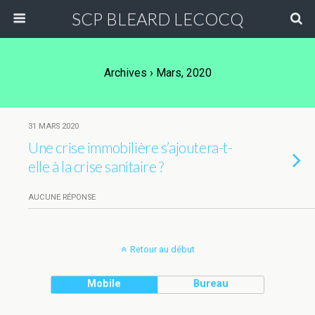
SCP BLEARD LECOCQ
Archives › Mars, 2020
31 MARS 2020
Une crise immobilière s’ajoutera-t-
elle à la crise sanitaire ?
AUCUNE RÉPONSE
Retour au début
Mobile
Bureau