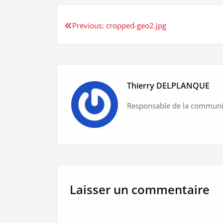
Navigation
Previous:
cropped-geo2.jpg
de
l’article
Thierry DELPLANQUE
Responsable de la communi
Laisser un commentaire