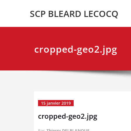
Skip
SCP BLEARD LECOCQ
to
content
cropped-geo2.jpg
15 janvier 2019
cropped-geo2.jpg
Par
Thierry DELPLANQUE